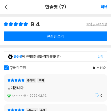
한줄평 (7)
리뷰
9.4
혜택 및 유의사항
한줄평 쓰기
클린봇
이 부적절한 글을 감지 중입니다.
설정
구매한줄평
추천순
종이책
구매
방대합니다
k******9
2026.02.19.
0
eBook
구매