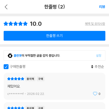
한줄평 (2)
리뷰
10.0
혜택 및 유의사항
한줄평 쓰기
클린봇
이 부적절한 글을 감지 중입니다.
설정
구매한줄평
추천순
종이책
구매
재밌어요.
c********f
2026.02.22.
0
종이책
구매