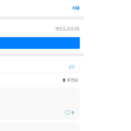
리뷰
혜택 및 유의사항
설정
추천순
0