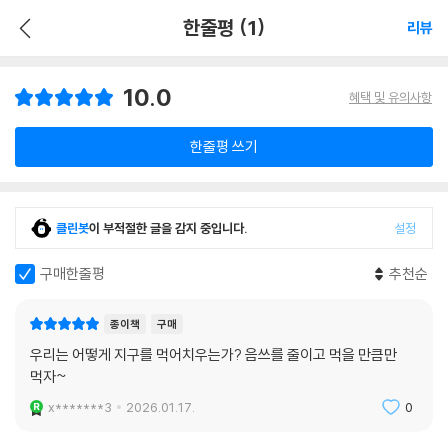
한줄평 (1)
리뷰
10.0
혜택 및 유의사항
한줄평 쓰기
클린봇
이 부적절한 글을 감지 중입니다.
설정
구매한줄평
추천순
종이책
구매
우리는 어떻게 지구를 먹어치우는가? 음쓰를 줄이고 먹을 만큼만
먹자~
x*******3
2026.01.17.
0