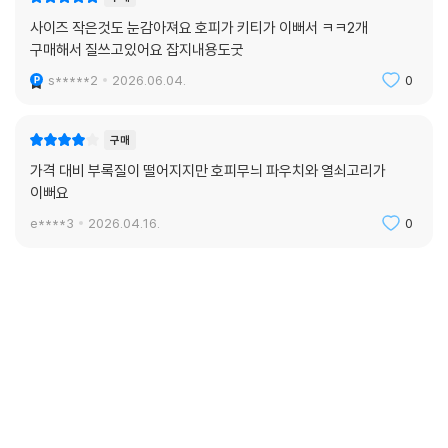
사이즈 작은것도 눈감아져요 호피가 키티가 이뻐서 ㅋㅋ2개
구매해서 질쓰고있어요 잡지내용도굿
s*****2
2026.06.04.
0
구매
가격 대비 부록질이 떨어지지만 호피무늬 파우치와 열쇠고리가
이뻐요
e****3
2026.04.16.
0