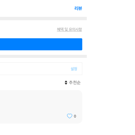
리뷰
혜택 및 유의사항
설정
추천순
0