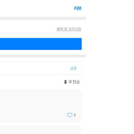
리뷰
혜택 및 유의사항
설정
추천순
1