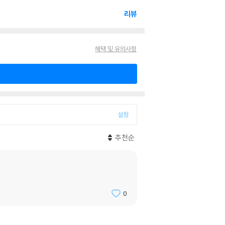
리뷰
혜택 및 유의사항
설정
추천순
0