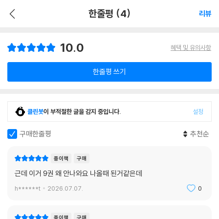
한줄평 (4)
리뷰
10.0
혜택 및 유의사항
한줄평 쓰기
클린봇
이 부적절한 글을 감지 중입니다.
설정
구매한줄평
추천순
종이책
구매
근데 이거 9권 왜 안나와요 나올때 된거같은데
h******t
2026.07.07.
0
종이책
구매