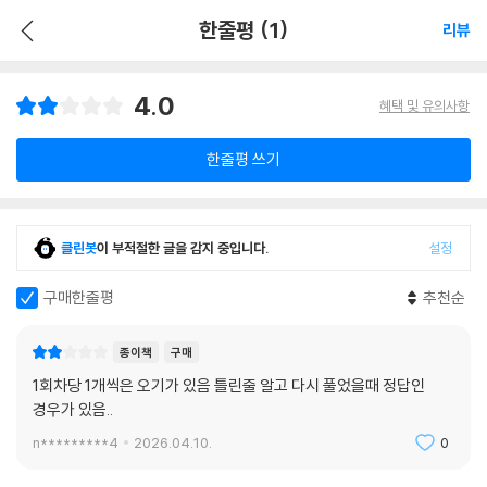
한줄평 (1)
리뷰
4.0
혜택 및 유의사항
한줄평 쓰기
클린봇
이 부적절한 글을 감지 중입니다.
설정
구매한줄평
추천순
종이책
구매
1회차당 1개씩은 오기가 있음 틀린줄 알고 다시 풀었을때 정답인
경우가 있음..
n*********4
2026.04.10.
0