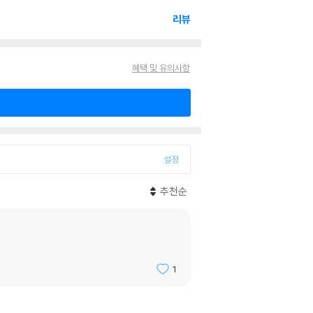
리뷰
혜택 및 유의사항
설정
추천순
1