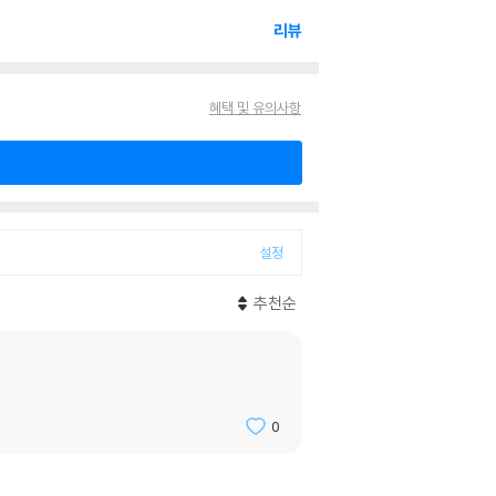
리뷰
혜택 및 유의사항
설정
추천순
0