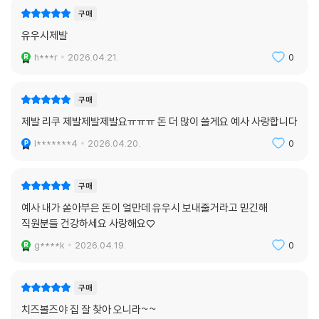
구매
유우시제발
h***r
2026.04.21.
0
구매
제발 리쿠 제발제발제발요ㅠㅠㅠ 돈 더 많이 쓸게요 예사 사랑합니다
l*******4
2026.04.20.
0
구매
예사 내가 쏟아부은 돈이 얼만데 유우시 보내줄거라고 믿긴해
직원분들 건강하세요 사랑해요♡
g****k
2026.04.19.
0
구매
치즈볼즈야 집 잘 찾아 오니라~~