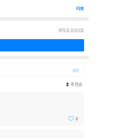
리뷰
혜택 및 유의사항
설정
추천순
2