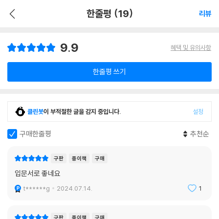
한줄평 (19)
리뷰
9.9
혜택 및 유의사항
한줄평 쓰기
클린봇
이 부적절한 글을 감지 중입니다.
설정
구매한줄평
추천순
구판
종이책
구매
입문서로 좋네요
t******g
2024.07.14.
1
구판
종이책
구매