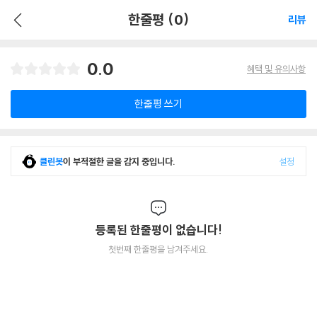
한줄평 (0)
리뷰
0.0
혜택 및 유의사항
한줄평 쓰기
클린봇
이 부적절한 글을 감지 중입니다.
설정
등록된 한줄평이 없습니다!
첫번째 한줄평을 남겨주세요.