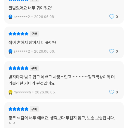
잘받았어요 너무 귀여워요‘
s******2
2026.06.08.
0
구매
색이 흔하지 않아서 더 좋야요
s******2
2026.06.06.
0
구매
받자마자 넘 귀엽고 예쁘고 사랑스럽고 ~~~~~핑크색상이라 더
러블리한 키티가 된것같아요
m******n
2026.06.05.
0
구매
핑크 색감이 너무 예뻐요. 생각보다 무겁지 않고, 보송 보송합니다.
^-^