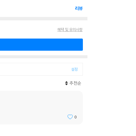
리뷰
혜택 및 유의사항
설정
추천순
0