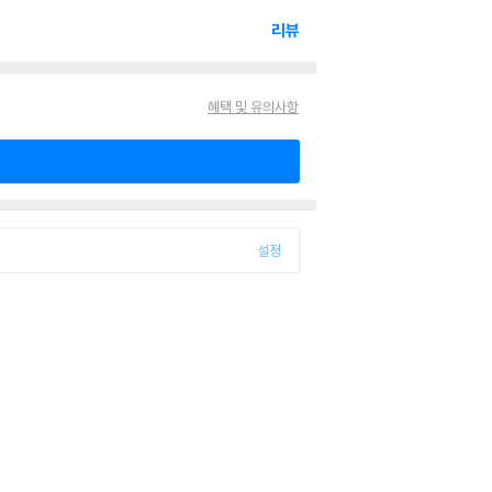
리뷰
혜택 및 유의사항
설정