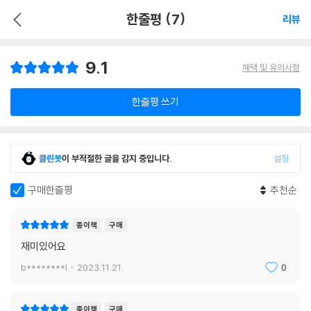
한줄평 (7)
리뷰
9.1
혜택 및 유의사항
한줄평 쓰기
클린봇
이 부적절한 글을 감지 중입니다.
설정
구매한줄평
추천순
종이책
구매
재미있어요
b********l
2023.11.21.
0
종이책
구매