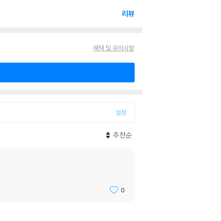
리뷰
혜택 및 유의사항
설정
추천순
0