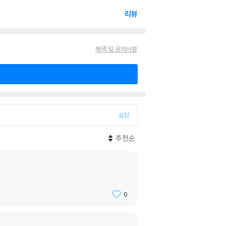
리뷰
혜택 및 유의사항
설정
추천순
0