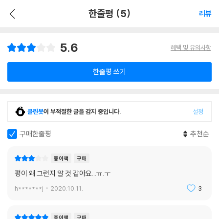
한줄평 (5)
리뷰
5.6
혜택 및 유의사항
한줄평 쓰기
클린봇
이 부적절한 글을 감지 중입니다.
설정
구매한줄평
추천순
종이책
구매
평이 왜 그런지 알 것 같아요...ㅠ.ㅜ
h*******j
2020.10.11.
3
종이책
구매