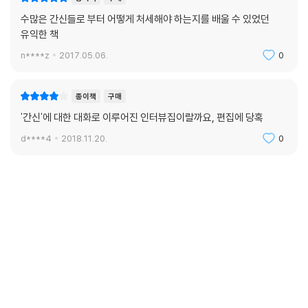
수많은 간신들로 부터 어떻게 처세해야 하는지를 배울 수 있었던
유익한 책
n****z
2017.05.06.
0
종이책
구매
'간신'에 대한 대화로 이루어진 인터뷰집이랄까요, 편집에 당혹
d****4
2018.11.20.
0