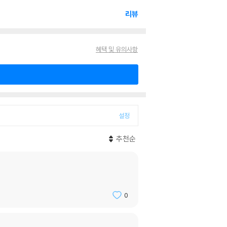
리뷰
혜택 및 유의사항
설정
추천순
0