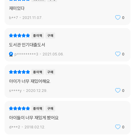
재미있다
b**7
2021.11.07.
0
종이책
구매
도서관 인기대출도서
p*********3
2021.05.06.
0
종이책
구매
아이가 너무 재밌어해요.
s****y
2020.12.29.
0
종이책
구매
아이들이 너무 재밌게 봤어요
d***2
2018.02.12.
0