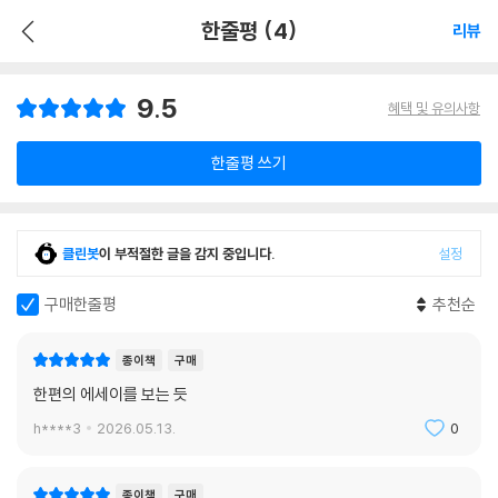
한줄평 (4)
리뷰
9.5
혜택 및 유의사항
한줄평 쓰기
클린봇
이 부적절한 글을 감지 중입니다.
설정
구매한줄평
추천순
종이책
구매
한편의 에세이를 보는 듯
h****3
2026.05.13.
0
종이책
구매