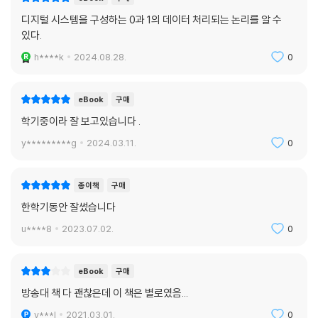
디지털 시스템을 구성하는 0과 1의 데이터 처리되는 논리를 알 수
있다.
h****k
2024.08.28.
0
eBook
구매
학기중이라 잘 보고있습니다 .
y*********g
2024.03.11.
0
종이책
구매
한학기동안 잘썼습니다
u****8
2023.07.02.
0
eBook
구매
방송대 책 다 괜찮은데 이 책은 별로였음...
y***l
2021.03.01.
0