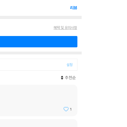
리뷰
혜택 및 유의사항
설정
추천순
1