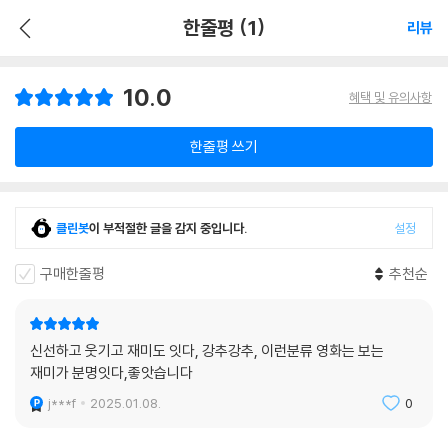
한줄평 (1)
리뷰
10.0
혜택 및 유의사항
한줄평 쓰기
클린봇
이 부적절한 글을 감지 중입니다.
설정
구매한줄평
추천순
신선하고 웃기고 재미도 잇다, 강추강추, 이런분류 영화는 보는
재미가 분명잇다,좋앗습니다
j***f
2025.01.08.
0