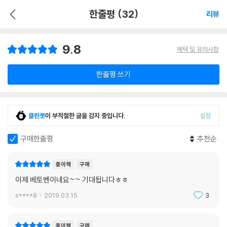
한줄평 (32)
리뷰
9.8
혜택 및 유의사항
한줄평 쓰기
클린봇
이 부적절한 글을 감지 중입니다.
설정
구매한줄평
추천순
종이책
구매
이제 베토벤이네요~~ 기대됩니다ㅎㅎ
s****8
2019.03.15.
3
종이책
구매