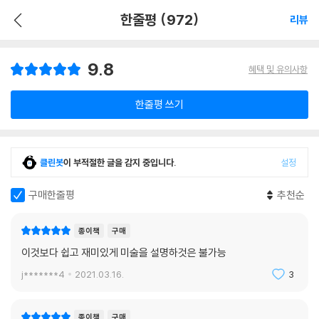
한줄평 (972)
리뷰
9.8
혜택 및 유의사항
한줄평 쓰기
클린봇
이 부적절한 글을 감지 중입니다.
설정
구매한줄평
추천순
종이책
구매
이것보다 쉽고 재미있게 미술을 설명하것은 불가능
j*******4
2021.03.16.
3
종이책
구매