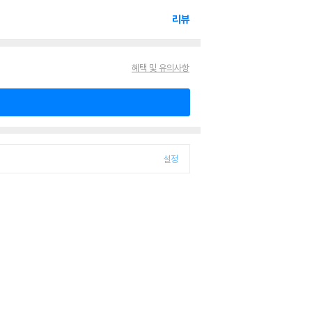
리뷰
혜택 및 유의사항
설정