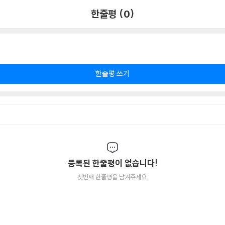
한줄평 (0)
한줄평 쓰기
등록된 한줄평이 없습니다!
첫번째 한줄평을 남겨주세요.