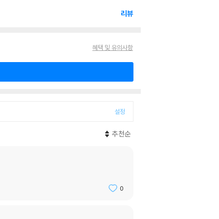
리뷰
혜택 및 유의사항
설정
추천순
0