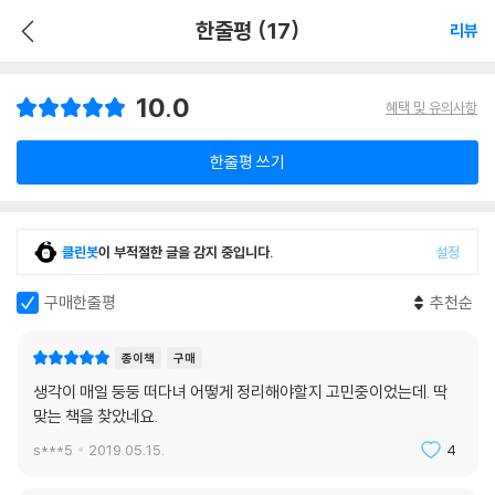
한줄평 (17)
리뷰
10.0
혜택 및 유의사항
한줄평 쓰기
클린봇
이 부적절한 글을 감지 중입니다.
설정
구매한줄평
추천순
종이책
구매
생각이 매일 둥둥 떠다녀 어떻게 정리해야할지 고민중이었는데. 딱
맞는 책을 찾았네요.
s***5
2019.05.15.
4