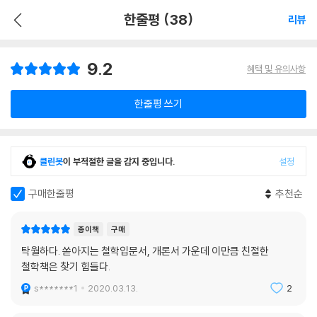
한줄평 (38)
리뷰
9.2
혜택 및 유의사항
한줄평 쓰기
클린봇
이 부적절한 글을 감지 중입니다.
설정
구매한줄평
추천순
종이책
구매
탁월하다. 쏟아지는 철학입문서, 개론서 가운데 이만큼 친절한
철학책은 찾기 힘들다.
s*******1
2020.03.13.
2