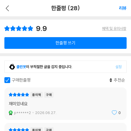
한줄평 (28)
리뷰
9.9
혜택 및 유의사항
한줄평 쓰기
클린봇
이 부적절한 글을 감지 중입니다.
설정
구매한줄평
추천순
종이책
구매
재미있네요
p******2
2026.06.27.
0
종이책
구매