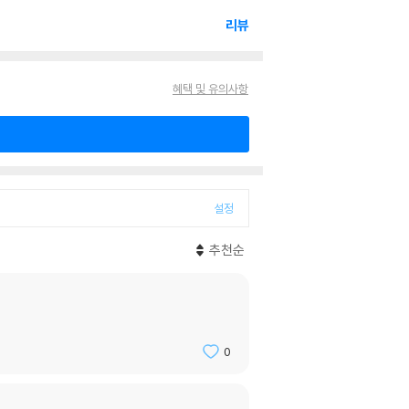
리뷰
혜택 및 유의사항
설정
추천순
0