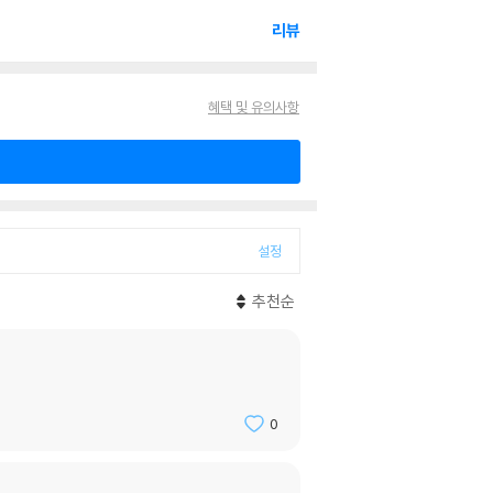
리뷰
혜택 및 유의사항
설정
추천순
0