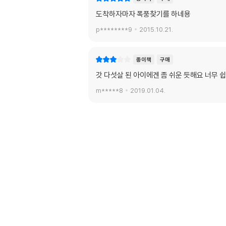
도착하자마자 폭풍찾기를 하네용
p********9
2015.10.21.
종이책
구매
갓 다섯살 된 아이에겐 좀 쉬운 듯해요 너무
m*****8
2019.01.04.