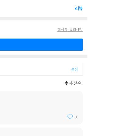
리뷰
혜택 및 유의사항
설정
추천순
0