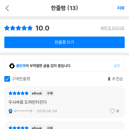
한줄평 (13)
리뷰
10.0
혜택 및 유의사항
한줄평 쓰기
클린봇
이 부적절한 글을 감지 중입니다.
설정
구매한줄평
추천순
eBook
구매
두뇌싸움 도파민터진다
d*******8
2026.06.24.
0
eBook
구매