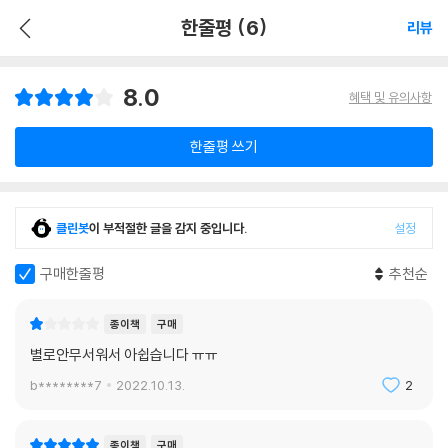
한줄평 (6)
리뷰
8.0
혜택 및 유의사항
한줄평 쓰기
클린봇
이 부적절한 글을 감지 중입니다.
설정
구매한줄평
추천순
종이책
구매
별로안무서워서 아쉽습니다 ㅠㅠ
b********7
2022.10.13.
2
종이책
구매