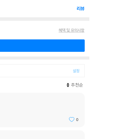
리뷰
혜택 및 유의사항
설정
추천순
0