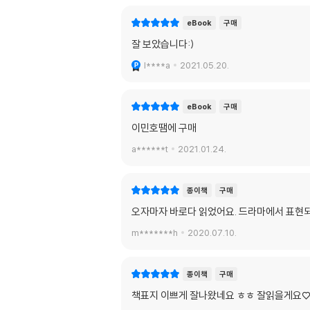
eBook
구매
잘 보았습니다:)
l****a
2021.05.20.
eBook
구매
이민호땜에 구매
a******t
2021.01.24.
종이책
구매
오자마자 바로다 읽었어요. 드라마에서 표현되
m*******h
2020.07.10.
종이책
구매
책표지 이쁘게 잘나왔네요 ㅎㅎ 잘읽을게요