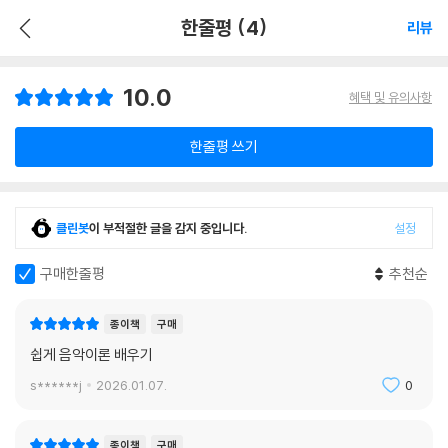
한줄평 (4)
리뷰
10.0
혜택 및 유의사항
한줄평 쓰기
클린봇
이 부적절한 글을 감지 중입니다.
설정
구매한줄평
추천순
종이책
구매
쉽게 음악이론 배우기
s******j
2026.01.07.
0
종이책
구매