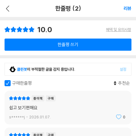
한줄평 (2)
리뷰
10.0
혜택 및 유의사항
한줄평 쓰기
클린봇
이 부적절한 글을 감지 중입니다.
설정
구매한줄평
추천순
종이책
구매
쉽고 보기편해요
s******j
2026.01.07.
0
종이책
구매