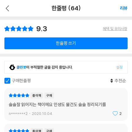
한줄평 (64)
리뷰
9.3
혜택 및 유의사항
한줄평 쓰기
클린봇
이 부적절한 글을 감지 중입니다.
설정
구매한줄평
추천순
종이책
구매
술술잘 읽어지는 책이에요 인생도 물건도 술술 정리되기를
n*******2
2020.10.04.
2
종이책
구매