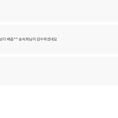
배보다 배꼽^^ 송숙희님이 감수하셨네요