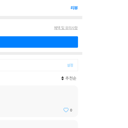
리뷰
혜택 및 유의사항
설정
추천순
0