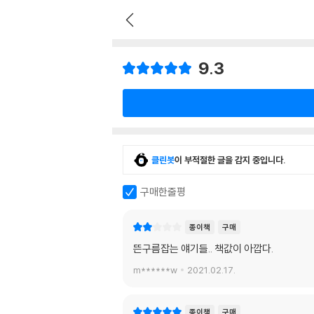
9.3
클린봇
이 부적절한 글을 감지 중입니다.
구매한줄평
종이책
구매
뜬구름잡는 얘기들.. 책값이 아깝다.
m******w
2021.02.17.
종이책
구매