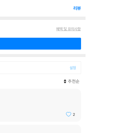
리뷰
혜택 및 유의사항
설정
추천순
2