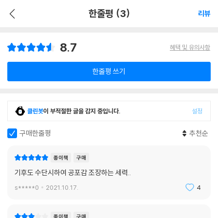
한줄평 (3)
리뷰
8.7
혜택 및 유의사항
한줄평 쓰기
클린봇
이 부적절한 글을 감지 중입니다.
설정
구매한줄평
추천순
종이책
구매
기후도 수단시하여 공포감 조장하는 세력..
s*****0
2021.10.17.
4
종이책
구매