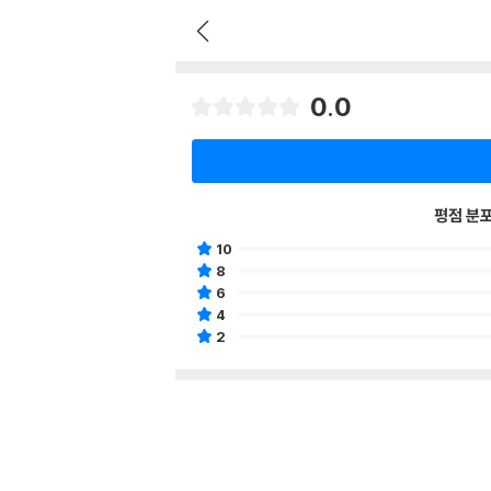
0.0
평점 분
10
8
6
4
2